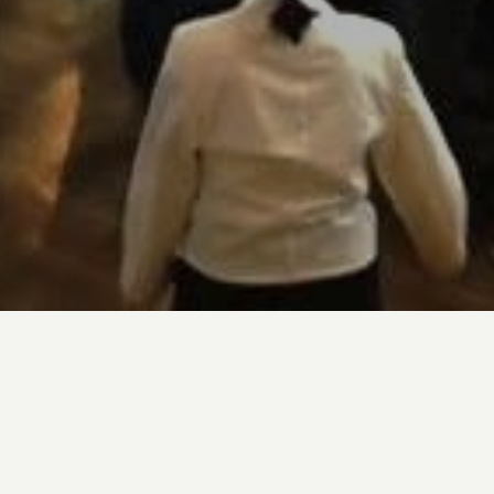
 Orsyn con la freschezza e la
her – The WineHunter, che fa