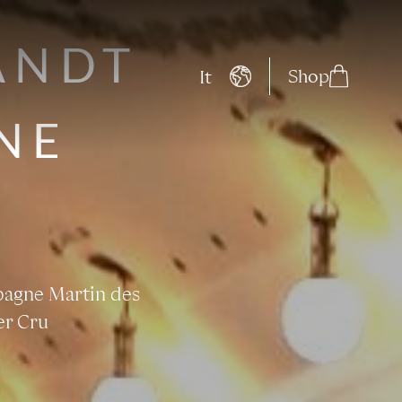
ANDT
Shop
It
NE
mpagne Martin des
er Cru