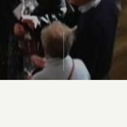
l’unicità di Wildbacher e Champagne Martin des
o Wine Festival, evento ideato da Helmuth Köc