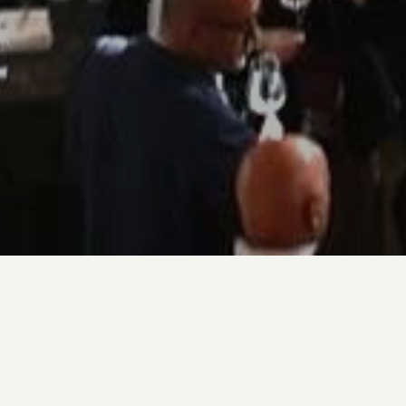
I vini Col Sandago con la storia e 
versatilità dei suoi Premier Cru
Dal 3 al 7 novembre, torna il Meran