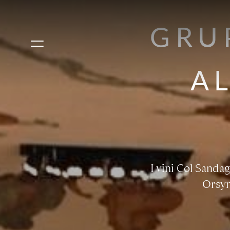
GRU
A
I vini Col Sanda
Orsyn