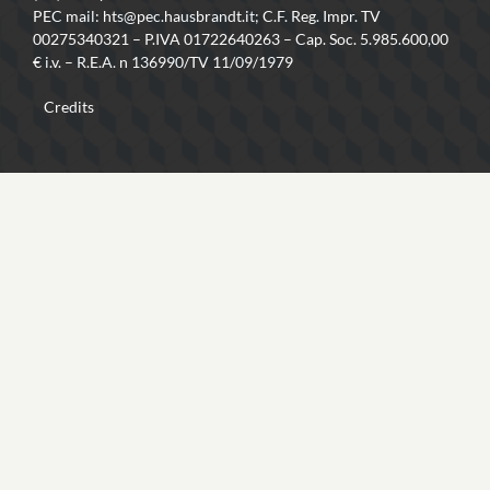
PEC mail: hts@pec.hausbrandt.it; C.F. Reg. Impr. TV
00275340321 – P.IVA 01722640263 – Cap. Soc. 5.985.600,00
€ i.v. – R.E.A. n 136990/TV 11/09/1979
Credits