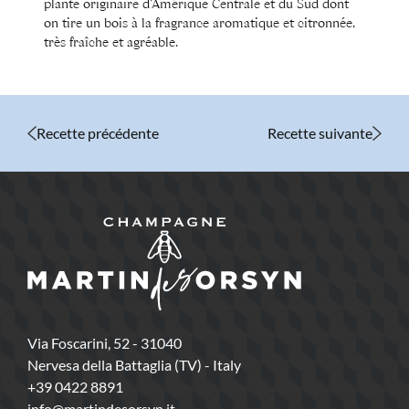
plante originaire d’Amérique Centrale et du Sud dont
on tire un bois à la fragrance aromatique et citronnée,
très fraîche et agréable.
Recette précédente
Recette suivante
Via Foscarini, 52 - 31040
Nervesa della Battaglia (TV) - Italy
+39 0422 8891
info@martindesorsyn.it