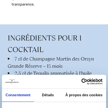
transparence.
INGRÉDIENTS POUR 1
COCKTAIL
7 cl de Champagne Martin des Orsyn
Grande Réserve – 18 mois
2,5 cl de Tequila aromatisée à l’huile
d’olive extra-vierge
1 cl de jus de pamplemousse rose
1 cl de pulpe de fruit de la passion frais
Consentement
Détails
À propos des cookies
Zeste de pamplemousse pour la