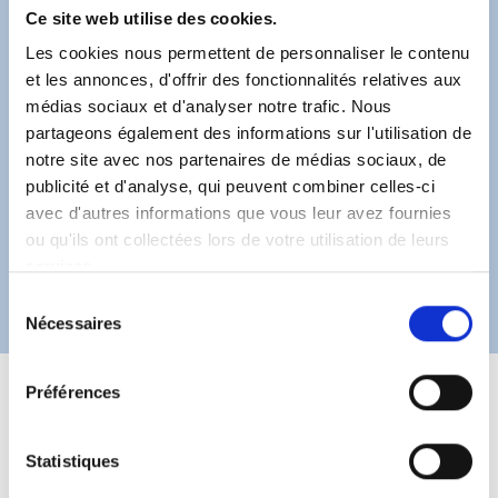
garniture
Ce site web utilise des cookies.
Les cookies nous permettent de personnaliser le contenu
et les annonces, d'offrir des fonctionnalités relatives aux
INGRÉDIENTS
médias sociaux et d'analyser notre trafic. Nous
partageons également des informations sur l'utilisation de
250 ml de Tequila
notre site avec nos partenaires de médias sociaux, de
50 ml d’huile d’olive extra-vierge
publicité et d'analyse, qui peuvent combiner celles-ci
avec d'autres informations que vous leur avez fournies
PARTAGER SUR
ou qu'ils ont collectées lors de votre utilisation de leurs
services.
Sélection
Nécessaires
du
consentement
Préférences
PROCÉDÉ
Statistiques
Le troisième cocktail signé par Bruno Vanzan est Oxaca
et consiste à assembler, avec un zeste de